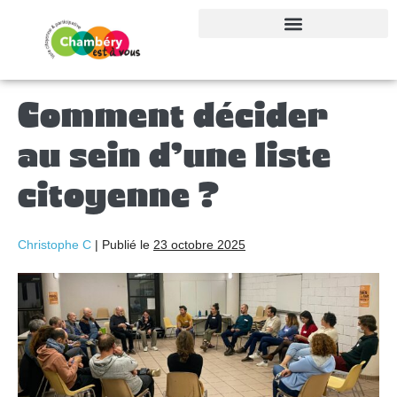
Dépenses de campagne
Comment décider
au sein d’une liste
citoyenne ?
Christophe C
|
Publié le
23 octobre 2025